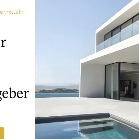
 ermitteln
r
geber