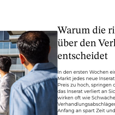
Warum die ri
über den Ver
entscheidet
In den ersten Wochen e
Markt jedes neue Insera
Preis zu hoch, springen 
das Inserat verliert an S
wirken oft wie Schwäche
Verhandlungsabschlägen.
Anfang an spart Zeit und