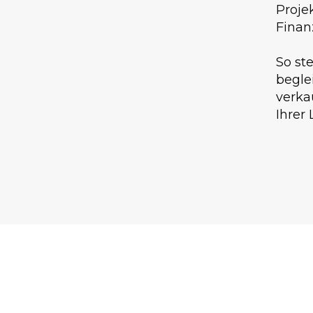
Proje
Finan
So ste
begle
verka
Ihrer