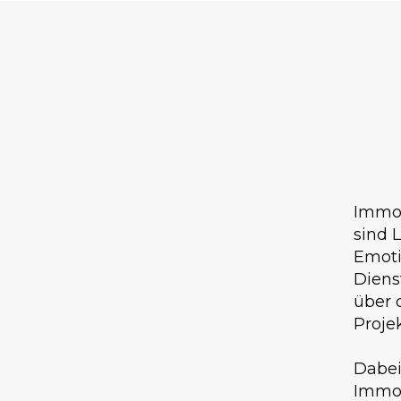
Immob
sind 
Emoti
Diens
über 
Proje
Dabei
Immob