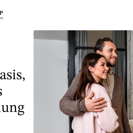
asis,
s
lung