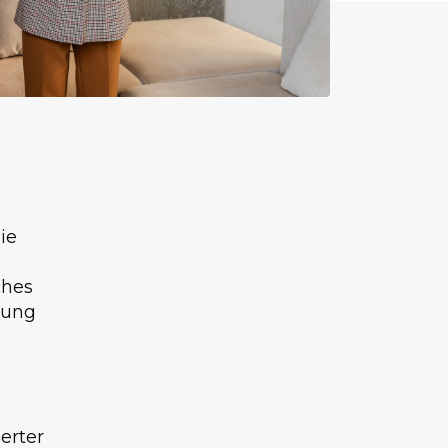
ie
ches
tung
erter