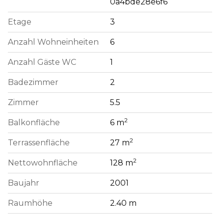
0a4bde28e6f6
Etage
3
Anzahl Wohneinheiten
6
Anzahl Gäste WC
1
Badezimmer
2
Zimmer
5.5
2
Balkonfläche
6 m
2
Terrassenfläche
27 m
2
Nettowohnfläche
128 m
Baujahr
2001
Raumhöhe
2.40 m