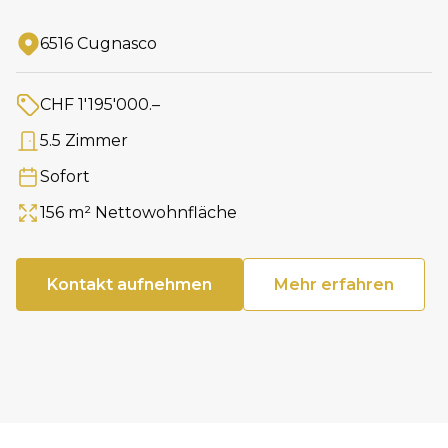
6516 Cugnasco
Adresse
CHF 1'195'000.–
Preis
5.5 Zimmer
Anzahl Zimmer
Sofort
Verfügbar ab
156 m² Nettowohnfläche
Fläche
Kontakt aufnehmen
Mehr erfahren