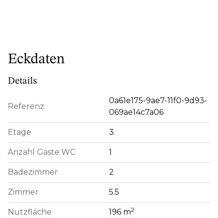
Eckdaten
Details
0a61e175-9ae7-11f0-9d93-
Referenz
069ae14c7a06
Etage
3
Anzahl Gäste WC
1
Badezimmer
2
Zimmer
5.5
2
Nutzfläche
196 m