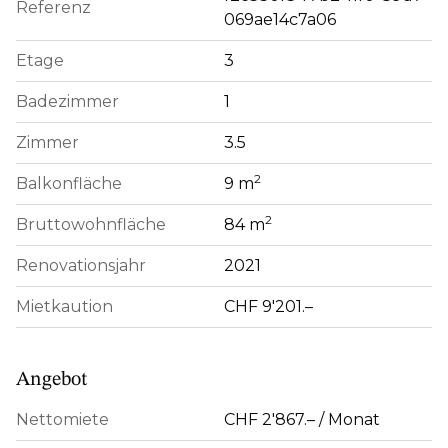
Referenz
069ae14c7a06
Etage
3
Badezimmer
1
Zimmer
3.5
2
Balkonfläche
9 m
2
Bruttowohnfläche
84 m
Renovationsjahr
2021
Mietkaution
CHF 9'201.–
Angebot
Nettomiete
CHF 2'867.– / Monat