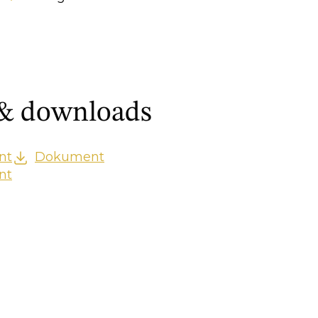
 & downloads
nt
Dokument
nt