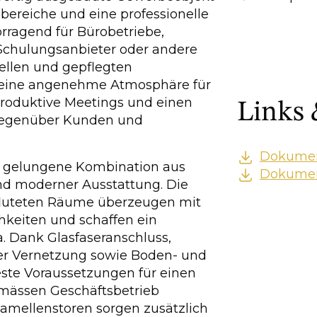
sbereiche und eine professionelle
rragend für Bürobetriebe,
chulungsanbieter oder andere
hellen und gepflegten
 eine angenehme Atmosphäre für
produktive Meetings und einen
Links
gegenüber Kunden und
Dokume
ie gelungene Kombination aus
Dokume
und moderner Ausstattung. Die
chfluteten Räume überzeugen mit
hkeiten und schaffen ein
 Dank Glasfaseranschluss,
er Vernetzung sowie Boden- und
ste Voraussetzungen für einen
mässen Geschäftsbetrieb
lamellenstoren sorgen zusätzlich