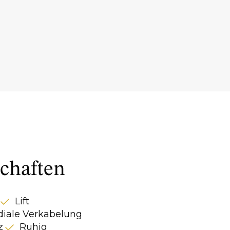
chaften
Lift
iale Verkabelung
z
Ruhig