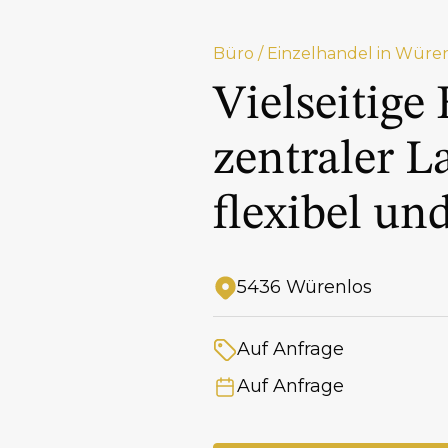
Büro / Einzelhandel in Würe
Vielseitige
zentraler L
flexibel un
5436 Würenlos
Adresse
Auf Anfrage
Preis
Auf Anfrage
Verfügbar ab