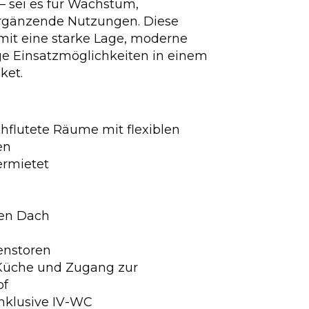
 sei es für Wachstum,
ergänzende Nutzungen. Diese
mit eine starke Lage, moderne
tige Einsatzmöglichkeiten in einem
ket.
rchflutete Räume mit flexiblen
en
ermietet
nen Dach
lenstoren
Küche und Zugang zur
of
nklusive IV-WC