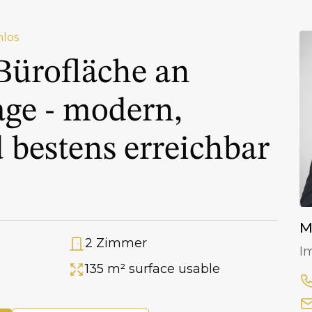
nlos
 Bürofläche an
age - modern,
d bestens erreichbar
M
2 Zimmer
Anzahl Zimmer
I
135 m² surface usable
Fläche