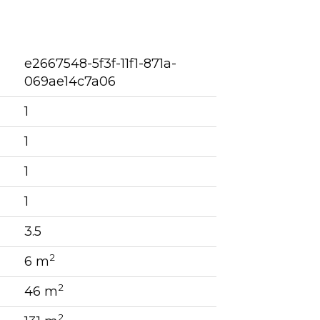
e2667548-5f3f-11f1-871a-
069ae14c7a06
1
1
1
1
3.5
2
6 m
2
46 m
2