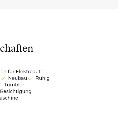
chaften
ion für Elektroauto
Neubau
Ruhig
Tumbler
e Besichtigung
schine