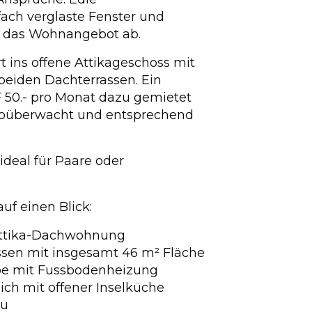
fach verglaste Fenster und
n das Wohnangebot ab.
t ins offene Attikageschoss mit
eiden Dachterrassen. Ein
F 50.- pro Monat dazu gemietet
deoüberwacht und entsprechend
deal für Paare oder
uf einen Blick:
Attika-Dachwohnung
ssen mit insgesamt 46 m² Fläche
e mit Fussbodenheizung
ich mit offener Inselküche
au