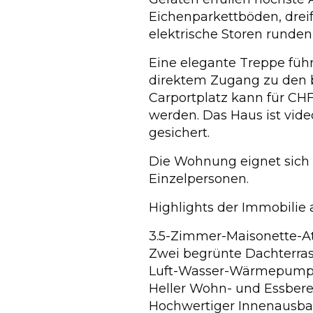
Eichenparkettböden, drei
elektrische Storen runde
Eine elegante Treppe führ
direktem Zugang zu den b
Carportplatz kann für CH
werden. Das Haus ist vi
gesichert.
Die Wohnung eignet sich i
Einzelpersonen.
Highlights der Immobilie a
3.5-Zimmer-Maisonette-
Zwei begrünte Dachterra
Luft-Wasser-Wärmepump
Heller Wohn- und Essbere
Hochwertiger Innenausb