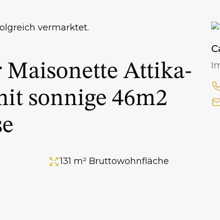
olgreich vermarktet.
C
 Maisonette Attika-
I
it sonnige 46m2
se
131 m² Bruttowohnfläche
Fläche