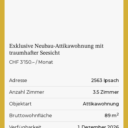
Exklusive Neubau-Attikawohnung mit
traumhafter Seesicht
CHF 3'150.– / Monat
Adresse
2563 Ipsach
Anzahl Zimmer
3.5 Zimmer
Objektart
Attikawohnung
2
Bruttowohnfläche
89 m
Verfügbarkeit
1. Dezember 2026