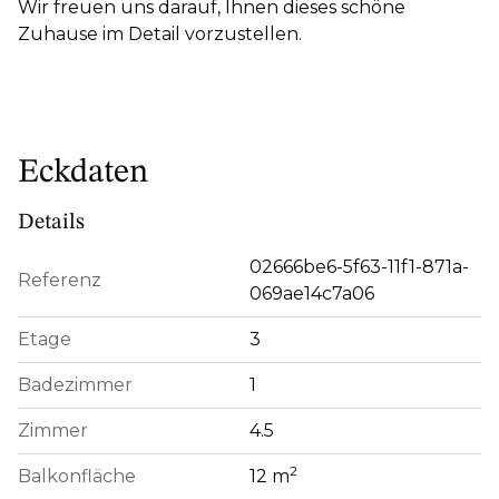
Wir freuen uns darauf, Ihnen dieses schöne
Zuhause im Detail vorzustellen.
Eckdaten
Details
02666be6-5f63-11f1-871a-
Referenz
069ae14c7a06
Etage
3
Badezimmer
1
Zimmer
4.5
2
Balkonfläche
12 m