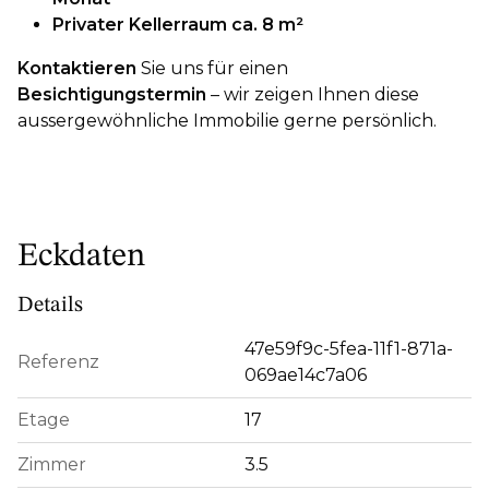
Privater Kellerraum ca. 8 m²
Kontaktieren
Sie uns für einen
Besichtigungstermin
– wir zeigen Ihnen diese
aussergewöhnliche Immobilie gerne persönlich.
Eckdaten
Details
47e59f9c-5fea-11f1-871a-
Referenz
069ae14c7a06
Etage
17
Zimmer
3.5