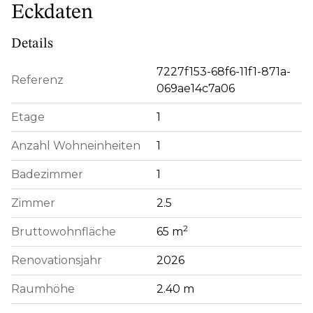
Eckdaten
Details
7227f153-68f6-11f1-871a-
Referenz
069ae14c7a06
Etage
1
Anzahl Wohneinheiten
1
Badezimmer
1
Zimmer
2.5
2
Bruttowohnfläche
65 m
Renovationsjahr
2026
Raumhöhe
2.40 m