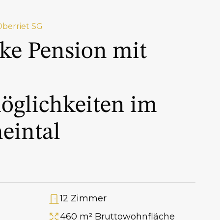
Oberriet SG
ke Pension mit
glichkeiten im
eintal
12 Zimmer
Anzahl Zimmer
460 m² Bruttowohnfläche