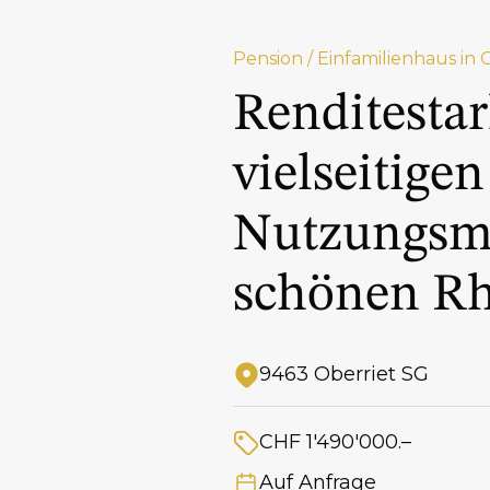
Pension / Einfamilienhaus in 
Renditestar
vielseitigen
Nutzungsmö
schönen Rh
9463 Oberriet SG
Adresse
CHF 1'490'000.–
Preis
Auf Anfrage