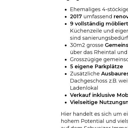
Ehemaliges 4-stöckig
2017
umfassend
renov
9 vollständig möblie
Küchenzeile und eige
sind sanierungsbedürf
30m2 grosse
Gemeins
über das Rheintal und
Grosszügige gemeins
5 eigene Parkplätze
Zusätzliche
Ausbaure
Dachgeschoss z.B. we
Ladenlokal
Verkauf inklusive Mobi
Vielseitige Nutzungs
Hier handelt es sich um e
hohem Potential und viel