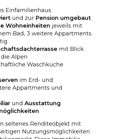
es Einfamilienhaus
iert
und zur
Pension umgebaut
rte Wohneinheiten
jeweils mit
nem Bad, 3 weitere Appartments
tig
chaftsdachterrasse
mit Blick
 die Alpen
chaftliche Waschküche
serven
im Erd- und
itere Appartments und
liar
und
Ausstattung
möglichkeiten
in seltenes Renditeobjekt mit
seitigen Nutzungsmöglichkeiten