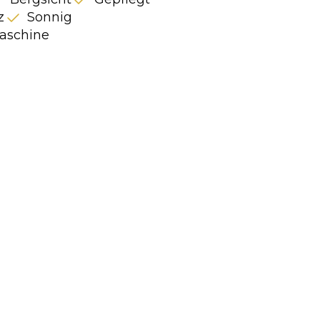
z
Sonnig
schine