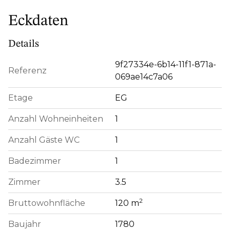
Eckdaten
Details
9f27334e-6b14-11f1-871a-
Referenz
069ae14c7a06
Etage
EG
Anzahl Wohneinheiten
1
Anzahl Gäste WC
1
Badezimmer
1
Zimmer
3.5
2
Bruttowohnfläche
120 m
Baujahr
1780