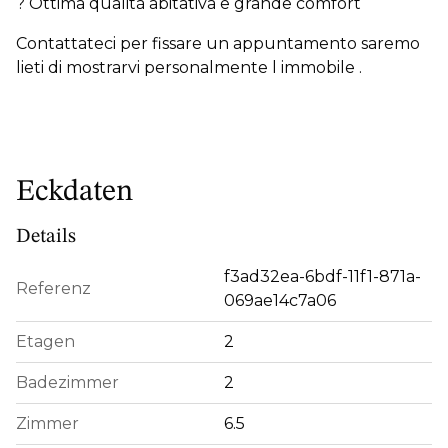
? Ottima qualità abitativa e grande comfort
Contattateci per fissare un appuntamento saremo
lieti di mostrarvi personalmente l immobile .
Eckdaten
Details
f3ad32ea-6bdf-11f1-871a-
Referenz
069ae14c7a06
Etagen
2
Badezimmer
2
Zimmer
6.5