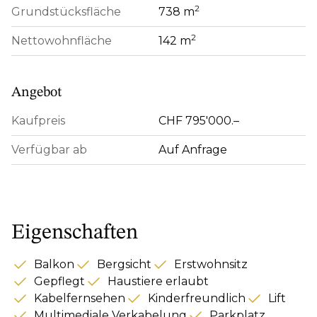
2
Grundstücksfläche
738 m
2
Nettowohnfläche
142 m
Angebot
Kaufpreis
CHF 795'000.–
Verfügbar ab
Auf Anfrage
Eigenschaften
Balkon
Bergsicht
Erstwohnsitz
Gepflegt
Haustiere erlaubt
Kabelfernsehen
Kinderfreundlich
Lift
Multimediale Verkabelung
Parkplatz