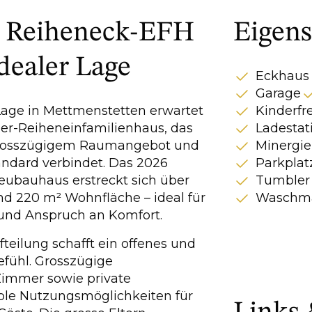
s Reiheneck-EFH
Eigens
dealer Lage
Eckhaus
Garage
Lage in Mettmenstetten erwartet
Kinderfr
mer-Reiheneinfamilienhaus, das
Ladestat
rosszügigem Raumangebot und
Minergie
dard verbindet. Das 2026
Parkplat
Neubauhaus erstreckt sich über
Tumbler
nd 220 m² Wohnfläche – ideal für
Waschma
 und Anspruch an Komfort.
eilung schafft ein offenes und
efühl. Grosszügige
immer sowie private
ible Nutzungsmöglichkeiten für