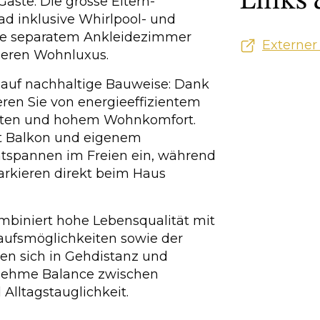
Links
Gäste. Die grosse Eltern-
d inklusive Whirlpool- und
e separatem Ankleidezimmer
Externer
deren Wohnluxus.
t auf nachhaltige Bauweise: Dank
eren Sie von energieeffizientem
sten und hohem Wohnkomfort.
it Balkon und eigenem
tspannen im Freien ein, während
arkieren direkt beim Haus
biniert hohe Lebensqualität mit
kaufsmöglichkeiten sowie der
den sich in Gehdistanz und
nehme Balance zwischen
lltagstauglichkeit.