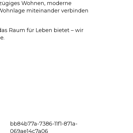
sszügiges Wohnen, moderne
 Wohnlage miteinander verbinden
das Raum für Leben bietet – wir
e.
bb84b77a-7386-11f1-871a-
069ae14c7a06