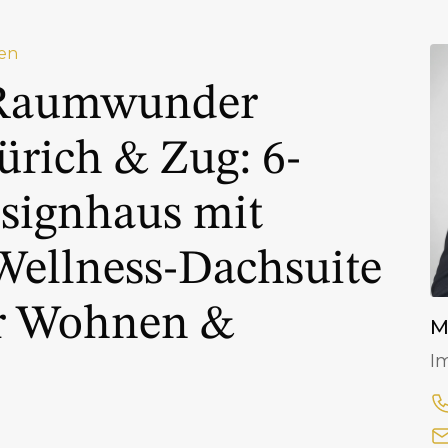
en
Raumwunder
ürich & Zug: 6-
signhaus mit
Wellness-Dachsuite
ür Wohnen &
M
I