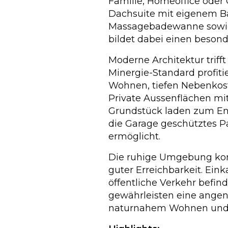
Familie, Homeoffice oder 
Dachsuite mit eigenem Ba
Massagebadewanne sowi
bildet dabei einen beson
Moderne Architektur triff
Minergie-Standard profiti
Wohnen, tiefen Nebenko
Private Aussenflächen m
Grundstück laden zum En
die Garage geschütztes P
ermöglicht.
Die ruhige Umgebung kom
guter Erreichbarkeit. Ein
öffentliche Verkehr befin
gewährleisten eine ange
naturnahem Wohnen und A