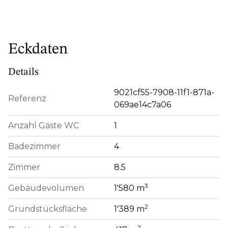
Eckdaten
Details
9021cf55-7908-11f1-871a-
Referenz
069ae14c7a06
Anzahl Gäste WC
1
Badezimmer
4
Zimmer
8.5
3
Gebäudevolumen
1'580 m
2
Grundstücksfläche
1'389 m
2