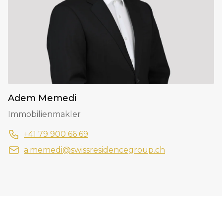
Adem Memedi
Immobilienmakler
+41 79 900 66 69
a.memedi@swissresidencegroup.ch