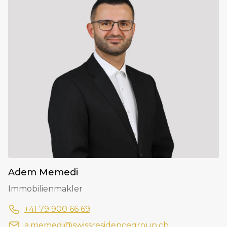
Adem Memedi
Immobilienmakler
+41 79 900 66 69
a.memedi@swissresidencegroup.ch