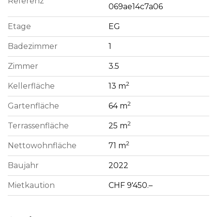
Referenz
069ae14c7a06
Etage
EG
Badezimmer
1
Zimmer
3.5
2
Kellerfläche
13 m
2
Gartenfläche
64 m
2
Terrassenfläche
25 m
2
Nettowohnfläche
71 m
Baujahr
2022
Mietkaution
CHF 9'450.–