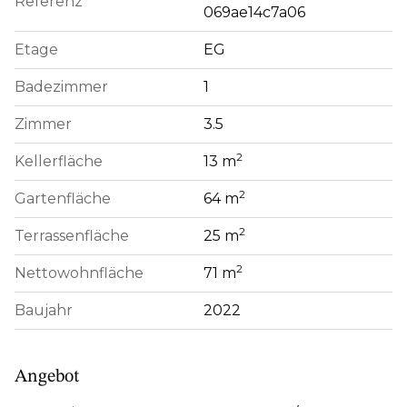
Referenz
069ae14c7a06
Etage
EG
Badezimmer
1
Zimmer
3.5
2
Kellerfläche
13 m
2
Gartenfläche
64 m
2
Terrassenfläche
25 m
2
Nettowohnfläche
71 m
Baujahr
2022
Angebot