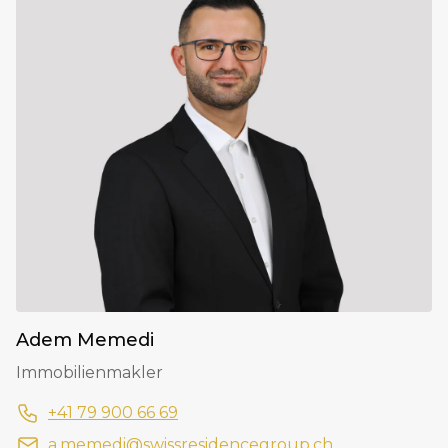
Adem Memedi
Immobilienmakler
+41 79 900 66 69
a.memedi@swissresidencegroup.ch