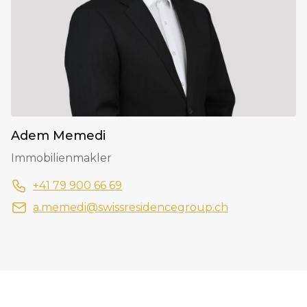
Adem Memedi
Immobilienmakler
+41 79 900 66 69
a.memedi@swissresidencegroup.ch