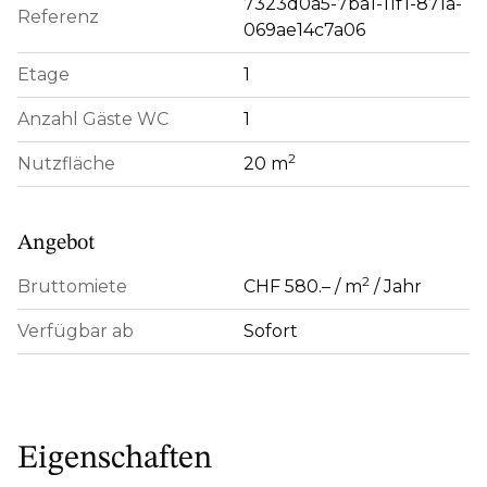
7323d0a5-7ba1-11f1-871a-
Referenz
069ae14c7a06
Etage
1
Anzahl Gäste WC
1
2
Nutzfläche
20 m
Angebot
2
Bruttomiete
CHF 580.– / m
/ Jahr
Verfügbar ab
Sofort
Eigenschaften