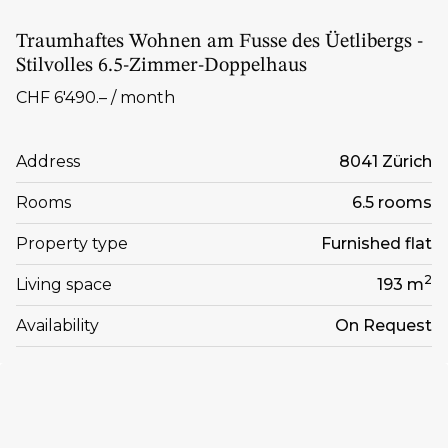
Traumhaftes Wohnen am Fusse des Üetlibergs -
Stilvolles 6.5-Zimmer-Doppelhaus
CHF 6'490.– / month
Address
8041 Zürich
Rooms
6.5 rooms
Property type
Furnished flat
2
Living space
193 m
Availability
On Request