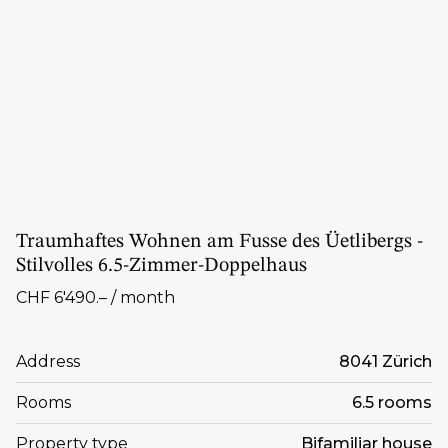
Traumhaftes Wohnen am Fusse des Üetlibergs -
Stilvolles 6.5-Zimmer-Doppelhaus
CHF 6'490.– / month
Address
8041 Zürich
Rooms
6.5 rooms
Property type
Bifamiliar house