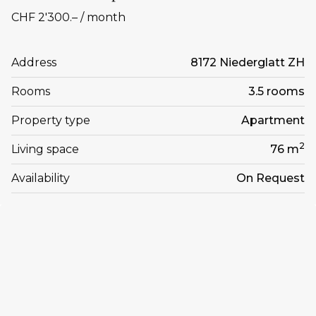
CHF 2'300.– / month
Address
8172 Niederglatt ZH
Rooms
3.5 rooms
Property type
Apartment
2
Living space
76 m
Availability
On Request