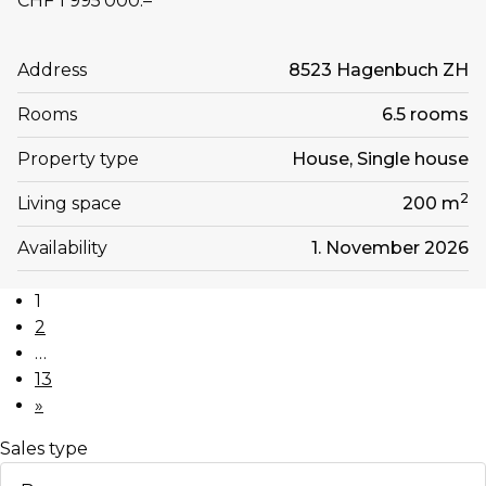
CHF 1'995'000.–
Address
8523 Hagenbuch ZH
Rooms
6.5 rooms
Property type
House, Single house
2
Living space
200 m
Availability
1. November 2026
1
2
…
13
»
Sales type