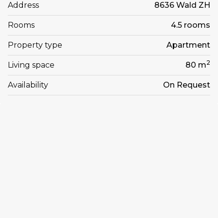
Address
8636 Wald ZH
Rooms
4.5 rooms
Property type
Apartment
2
Living space
80 m
Availability
On Request