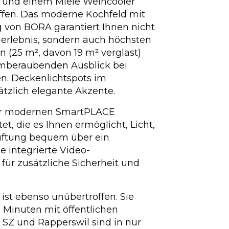
 und einem Miele Weincooler
offen. Das moderne Kochfeld mit
von BORA garantiert Ihnen nicht
herlebnis, sondern auch höchsten
n (25 m², davon 19 m² verglast)
temberaubenden Ausblick bei
n. Deckenlichtspots im
tzlich elegante Akzente.
ner modernen SmartPLACE
t, die es Ihnen ermöglicht, Licht,
üftung bequem über ein
e integrierte Video-
für zusätzliche Sicherheit und
ist ebenso unübertroffen. Sie
0 Minuten mit öffentlichen
n SZ und Rapperswil sind in nur