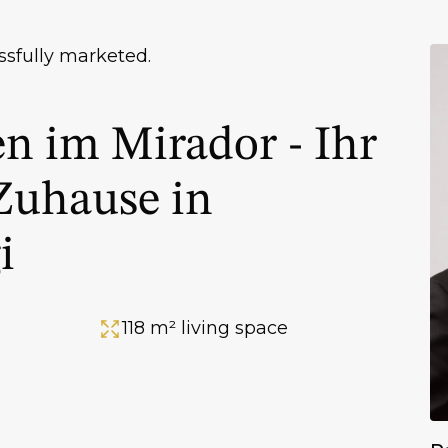
ssfully marketed.
 im Mirador - Ihr
Zuhause in
i
118 m² living space
Area