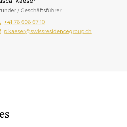
ascal Kaeser
ründer / Geschäftsführer
+41 76 606 67 10
p.kaeser@swissresidencegroup.ch
es