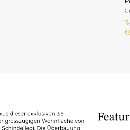
P
G
xus dieser exklusiven 3.5-
Featur
r grosszügigen Wohnfläche von
n Schindellegi. Die Überbauung