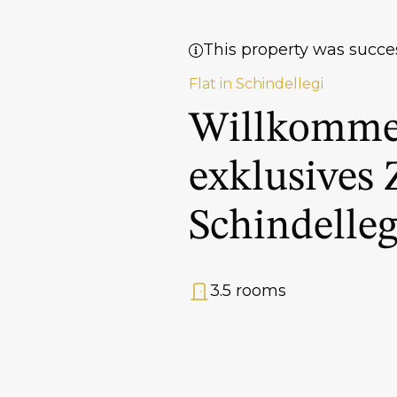
This property was succe
Flat in Schindellegi
Willkommen
exklusives 
Schindelleg
3.5 rooms
Rooms