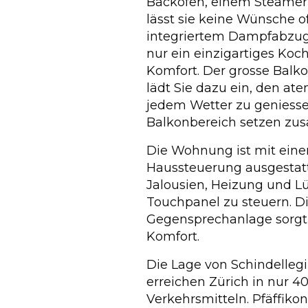
Backofen, einem Steamer
lässt sie keine Wünsche 
integriertem Dampfabzug 
nur ein einzigartiges Koc
Komfort. Der grosse Balko
lädt Sie dazu ein, den a
jedem Wetter zu geniesse
Balkonbereich setzen zusä
Die Wohnung ist mit ei
Haussteuerung ausgestatte
Jalousien, Heizung und L
Touchpanel zu steuern. Di
Gegensprechanlage sorgt 
Komfort.
Die Lage von Schindellegi 
erreichen Zürich in nur 4
Verkehrsmitteln. Pfäffiko