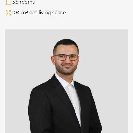
3.5 rooms
Rooms
104 m² net living space
Area