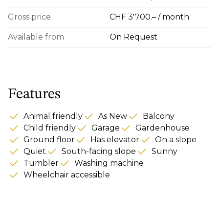
Gross price
CHF 3'700.– / month
Available from
On Request
Features
Animal friendly
As New
Balcony
Child friendly
Garage
Gardenhouse
Ground floor
Has elevator
On a slope
Quiet
South-facing slope
Sunny
Tumbler
Washing machine
Wheelchair accessible