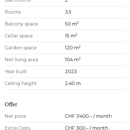
Bathrooms
2
Rooms
3.5
2
Balcony space
50 m
2
Cellar space
15 m
2
Garden space
120 m
2
Net living area
104 m
Year built
2023
Ceiling height
2.40 m
Offer
Net price
CHF 3'400.– / month
Extra Costs
CHF 300.– / month