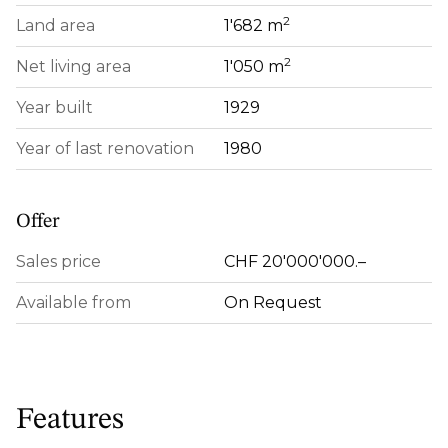
2
Land area
1'682 m
2
Net living area
1'050 m
Year built
1929
Year of last renovation
1980
Offer
Sales price
CHF 20'000'000.–
Available from
On Request
Features