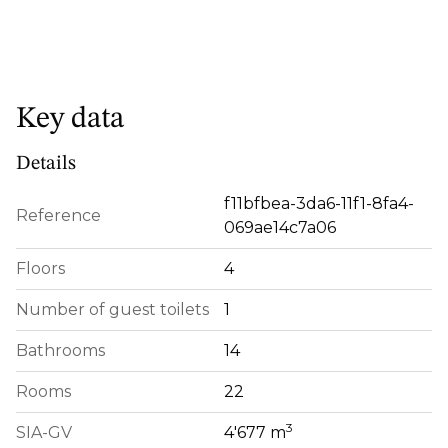
Key data
Details
f11bfbea-3da6-11f1-8fa4-
Reference
069ae14c7a06
Floors
4
Number of guest toilets
1
Bathrooms
14
Rooms
22
3
SIA-GV
4'677 m