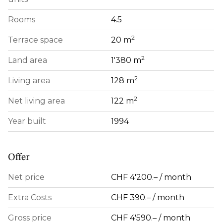
Rooms
4.5
2
Terrace space
20 m
2
Land area
1'380 m
2
Living area
128 m
2
Net living area
122 m
Year built
1994
Offer
Net price
CHF 4'200.– / month
Extra Costs
CHF 390.– / month
Gross price
CHF 4'590.– / month